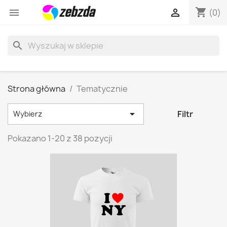
shopping_cart


(0)
search
Strona główna
Tematycznie

Filtr
Wybierz
Pokazano 1-20 z 38 pozycji