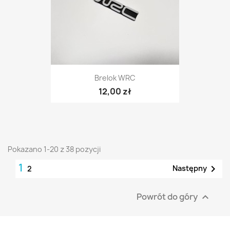
Brelok WRC
12,00 zł
Pokazano 1-20 z 38 pozycji
1

Następny
2
Powrót do góry
