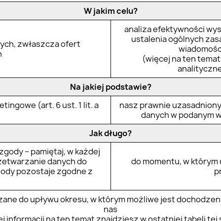
W jakim celu?
analiza efektywności wy
ustalenia ogólnych zas
ych, zwłaszcza ofert
wiadomości
h
(więcej na ten temat
analityczne
Na jakiej podstawie?
ngowe (art. 6 ust. 1 lit. a
nasz prawnie uzasadniony 
danych w podanym wyże
Jak długo?
gody – pamiętaj, w każdej
zetwarzanie danych do
do momentu, w którym
gody pozostaje zgodne z
p
ane do upływu okresu, w którym możliwe jest dochodzeni
nas
j informacji na ten temat znajdziesz w ostatniej tabeli tej 