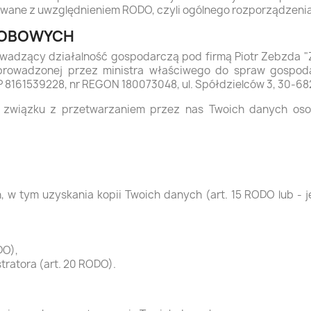
towane z uwzględnieniem RODO, czyli ogólnego rozporządzenia
SOBOWYCH
adzący działalność gospodarczą pod firmą Piotr Zebzda "ZE
 prowadzonej przez ministra właściwego do spraw gospodar
IP 8161539228, nr REGON 180073048, ul. Spółdzielców 3, 30-68
w związku z przetwarzaniem przez nas Twoich danych oso
tym uzyskania kopii Twoich danych (art. 15 RODO lub - jeśli 
DO),
tratora (art. 20 RODO).