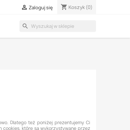
shopping_cart

Koszyk
(0)
Zaloguj się
search
wo. Dlatego też poniżej prezentujemy Ci
h cookies, które są wykorzystywane przez