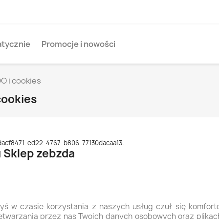
tycznie
Promocje i nowości
O i cookies
cookies
9acf8471-ed22-4767-b806-77130dacaa13
.
u Sklep zebzda
ś w czasie korzystania z naszych usług czuł się komforto
etwarzania przez nas Twoich danych osobowych oraz plikac