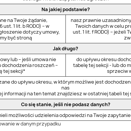
Na jakiej podstawie?
ne na Twoje żądanie,
nasz prawnie uzasadniony 
 ust. 1 lit. b RODO) – w
Twoich danych w celu pro
zgłoszenie dotyczy umowy,
ust. 1 lit. f RODO) – jeżel
emy być stroną
zw
Jak długo?
owy lub – jeśli umowa nie
do upływu okresu docho
u dochodzenia roszczeń –
tabelę tej sekcji - lub d
 tej sekcji*
sprzeciw 
ane do upływu okresu, w którym możliwe jest dochodzeni
nas
j informacji na ten temat znajdziesz w ostatniej tabeli tej 
Co się stanie, jeśli nie podasz danych?
ieli możliwości udzielenia odpowiedzi na Twoje zapytanie
osowanie w danym przypadku