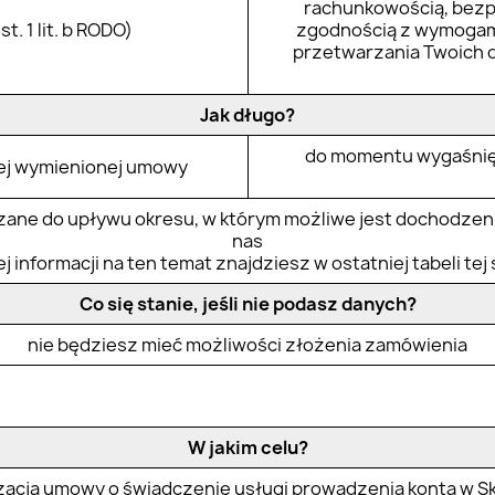
rachunkowością, bez
. 1 lit. b RODO)
zgodnością z wymogam
przetwarzania Twoich da
Jak długo?
do momentu wygaśnię
ej wymienionej umowy
ane do upływu okresu, w którym możliwe jest dochodzeni
nas
j informacji na ten temat znajdziesz w ostatniej tabeli tej 
Co się stanie, jeśli nie podasz danych?
nie będziesz mieć możliwości złożenia zamówienia
W jakim celu?
izacja umowy o świadczenie usługi prowadzenia konta w Sk