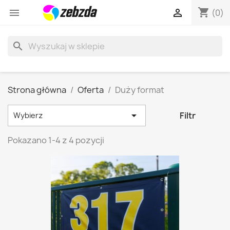
shopping_cart


(0)
search
Strona główna
Oferta
Duży format

Filtr
Wybierz
Pokazano 1-4 z 4 pozycji