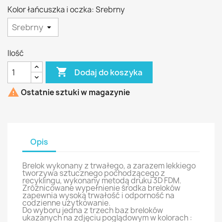
Kolor łańcuszka i oczka: Srebrny
Ilość

Dodaj do koszyka

Ostatnie sztuki w magazynie
Opis
Brelok wykonany z trwałego, a zarazem lekkiego
tworzywa sztucznego pochodzącego z
recyklingu, wykonany metodą druku 3D FDM.
Zróżnicowane wypełnienie środka breloków
zapewnia wysoką trwałość i odporność na
codzienne użytkowanie.
Do wyboru jedna z trzech baz breloków
ukazanych na zdjęciu poglądowym w kolorach :