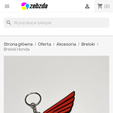
shopping_cart


(0)
search
Strona główna
Oferta
Akcesoria
Breloki
Brelok Honda