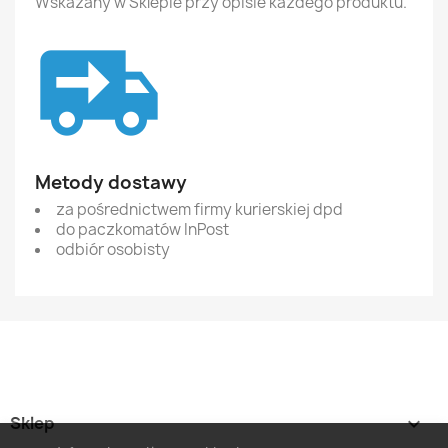
Wskazany w Sklepie przy opisie każdego produktu.
Metody dostawy
za pośrednictwem firmy kurierskiej dpd
do paczkomatów InPost
odbiór osobisty
Sklep
