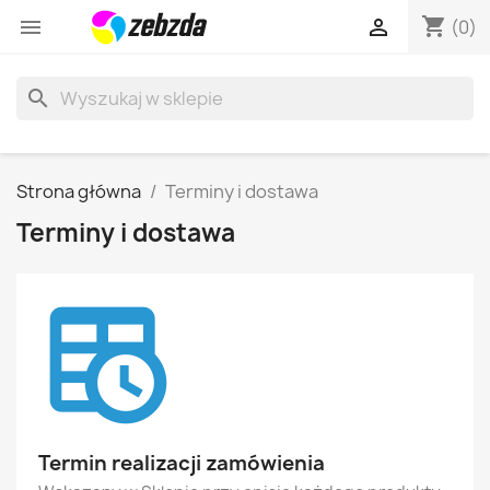
shopping_cart


(0)
search
Strona główna
Terminy i dostawa
Terminy i dostawa
Termin realizacji zamówienia