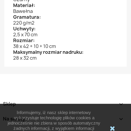
Materiał:
Bawełna
Gramatura:
220 g/m2
Uchwyty:
2,5 x 70 cm
Rozmiar:
38 x 42 + 10 + 10 cm
Maksymalny rozmiar nadruku:
28 x 32 cm
Sklep

Informujemy, iż nasz sklep internetowy
wykorzystuje technologię plików cookies a
Na skróty

jednocześnie nie zbiera w sposób automatyczny
żadnych informacji, z wyjątkiem informacji