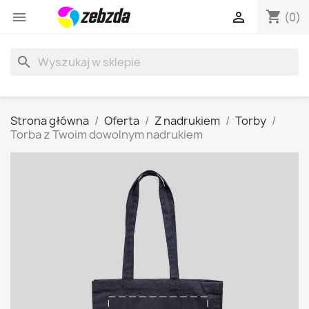
shopping_cart


(0)
search
Strona główna
Oferta
Z nadrukiem
Torby
Torba z Twoim dowolnym nadrukiem