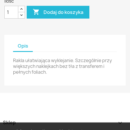
Ilość

Dodaj do koszyka
Opis
Rakla ułatwiająca wyklejanie. Szczególnie przy
większych naklejkach bez tła z transferem i
pełnych foliach.
Sklep
