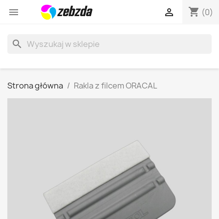
shopping_cart


(0)
search
Strona główna
Rakla z filcem ORACAL