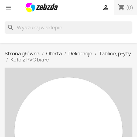
shopping_cart


(0)
search
Strona główna
Oferta
Dekoracje
Tablice, płyty
Koło z PVC białe