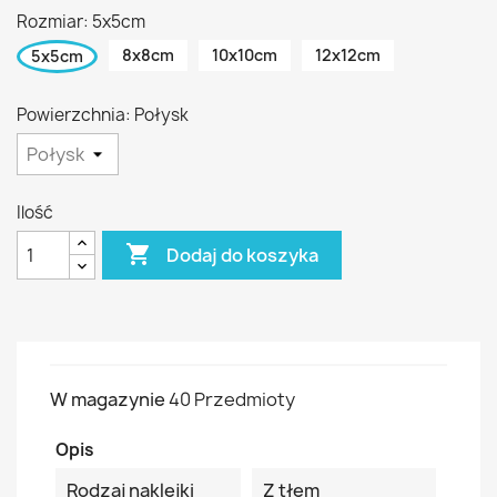
Rozmiar: 5x5cm
8x8cm
10x10cm
12x12cm
5x5cm
Powierzchnia: Połysk
Ilość

Dodaj do koszyka
W magazynie
40 Przedmioty
Opis
Rodzaj naklejki
Z tłem