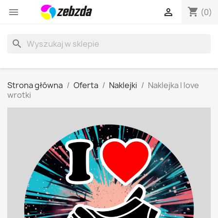
shopping_cart


(0)
search
Strona główna
Oferta
Naklejki
Naklejka I love
wrotki