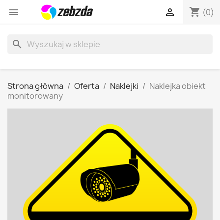
shopping_cart


(0)
search
Strona główna
Oferta
Naklejki
Naklejka obiekt
monitorowany