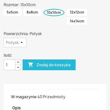
Rozmiar: 10x10cm
5x5cm
8x8cm
12x12cm
10x10cm
14x14cm
Powierzchnia: Połysk
Ilość

Dodaj do koszyka
W magazynie
40 Przedmioty
Opis