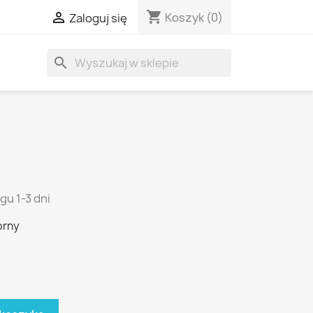
shopping_cart

Koszyk
(0)
Zaloguj się
search
gu 1-3 dni
brny