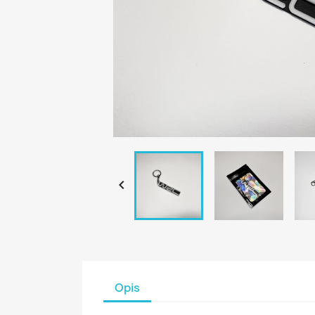

Opis