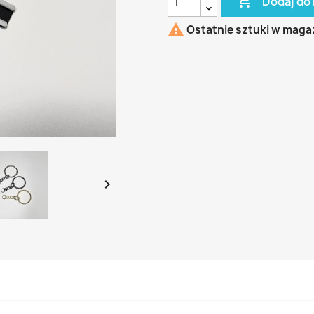

Dodaj do

Ostatnie sztuki w maga
