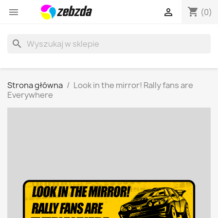
shopping_cart


(0)
search
Strona główna
Look in the mirror! Rally fans are
Everywhere