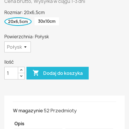
Cena brutto,
Wysyłka w ciągu 1-3 dni
Rozmiar: 20x6,5cm
30x10cm
20x6,5cm
Powierzchnia: Połysk
Ilość

Dodaj do koszyka
W magazynie
52 Przedmioty
Opis